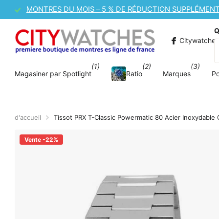
MONTRES DU MOIS – 5 % DE RÉDUCTION SUPPLÉMENT
Q
Citywatche
(1)
(2)
(3)
Magasiner par Spotlight
Ratio
Marques
P
d'accueil
Tissot PRX T-Classic Powermatic 80 Acier Inoxydabl
Vente -22%