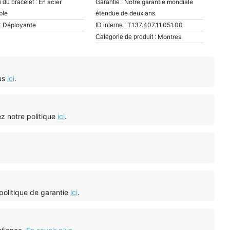
En acier
Notre garantie mondiale
 du bracelet :
Garantie :
ble
étendue de deux ans
Déployante
T137.407.11.051.00
:
ID interne :
Montres
Catégorie de produit :
ous
ici
.
tez notre politique
ici
.
 politique de garantie
ici
.