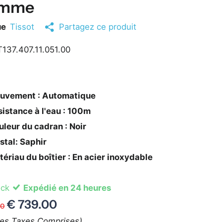
mme
ue
Tissot
Partagez ce produit
137.407.11.051.00
uvement : Automatique
istance à l'eau : 100m
leur du cadran : Noir
stal: Saphir
ériau du boîtier : En acier inoxydable
ock
Expédié en 24 heures
€ 739.00
00
tes Taxes Comprises)