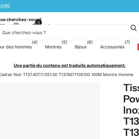
AIRE
ue cherchez-vous?
0
Panier
sFR
(4)
(5)
(6)
(7)
our des hommes
Montres
Bijoux
Accessories
Une partie du contenu est traduite automatiquement.
e Cadran Noir T137.407.11.051.00 T1374071105100 100M Montre Homme
Tis
Pow
Ino
T13
T1