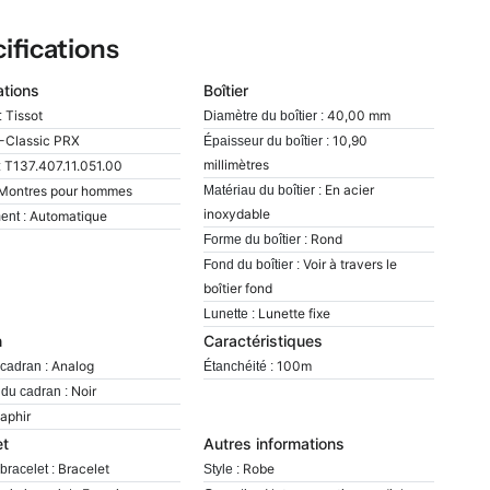
ifications
ations
Boîtier
Tissot
40,00 mm
:
Diamètre du boîtier :
-Classic PRX
10,90
Épaisseur du boîtier :
millimètres
T137.407.11.051.00
:
En acier
Montres pour hommes
Matériau du boîtier :
inoxydable
Automatique
nt :
Rond
Forme du boîtier :
Voir à travers le
Fond du boîtier :
boîtier fond
Lunette fixe
Lunette :
n
Caractéristiques
Analog
100m
cadran :
Étanchéité :
Noir
du cadran :
aphir
et
Autres informations
Bracelet
Robe
bracelet :
Style :