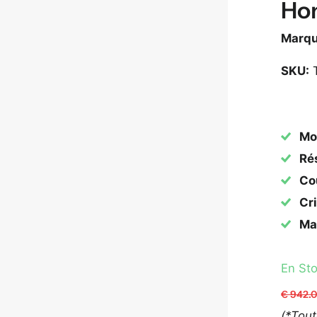
Ho
Marq
SKU:
T
Mo
Rés
Cou
Cri
Mat
En St
€ 942.
(*Tou