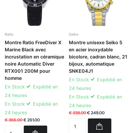
Ratio
Seiko
Montre Ratio FreeDiver X
Montre unisexe Seiko 5
Marine Black avec
en acier inoxydable
incrustation en céramique
bicolore, cadran blanc, 21
noire Automatic Diver
bijoux, automatique
RTX001 200M pour
SNKE04J1
homme
En Stock
Expédié en
En Stock
Expédié en
24 heures
24 heures
En Stock
Expédié en
En Stock
Expédié en
24 heures
24 heures
€ 338.00
€ 249.00
€ 366.00
€ 261.00