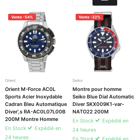
Vente -54%
Vente -22%
Orient
Seiko
Orient M-Force AC0L
Montre pour homme
Sports Acier Inoxydable
Seiko Blue Dial Automatic
Cadran Bleu Automatique
Diver SKX009K1-var-
Diver',s RA-AC0L07L00B
NATO22 200M
200M Montre Homme
En Stock
Expédié en
En Stock
Expédié en
24 heures
24 heures
En Stock
Expédié en