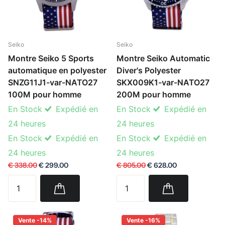
Seiko
Seiko
Montre Seiko 5 Sports
Montre Seiko Automatic
automatique en polyester
Diver's Polyester
SNZG11J1-var-NATO27
SKX009K1-var-NATO27
100M pour homme
200M pour homme
En Stock
Expédié en
En Stock
Expédié en
24 heures
24 heures
En Stock
Expédié en
En Stock
Expédié en
24 heures
24 heures
€ 338.00
€ 299.00
€ 805.00
€ 628.00
Vente -14%
Vente -16%