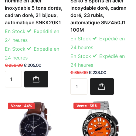
homme en acier
Seiko 5 Sports en acier
inoxydable 5 tons dorés,
inoxydable doré, cadran
cadran doré, 21 bijoux,
doré, 23 rubis,
automatique SNKK20K1
automatique SNZ450J1
100M
En Stock
Expédié en
En Stock
Expédié en
24 heures
24 heures
En Stock
Expédié en
En Stock
Expédié en
24 heures
24 heures
€ 256.00
€ 205.00
€ 355.00
€ 238.00
Vente -44%
Vente -55%