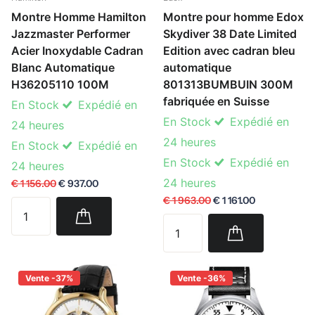
Montre Homme Hamilton
Montre pour homme Edox
Jazzmaster Performer
Skydiver 38 Date Limited
Acier Inoxydable Cadran
Edition avec cadran bleu
Blanc Automatique
automatique
H36205110 100M
801313BUMBUIN 300M
fabriquée en Suisse
En Stock
Expédié en
En Stock
Expédié en
24 heures
24 heures
En Stock
Expédié en
En Stock
Expédié en
24 heures
24 heures
€ 1 156.00
€ 937.00
€ 1 963.00
€ 1 161.00
Vente -37%
Vente -36%