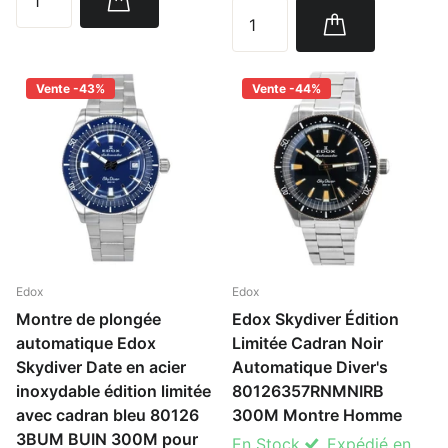
Vente -43%
Vente -44%
Edox
Edox
Montre de plongée
Edox Skydiver Édition
automatique Edox
Limitée Cadran Noir
Skydiver Date en acier
Automatique Diver's
inoxydable édition limitée
80126357RNMNIRB
avec cadran bleu 80126
300M Montre Homme
3BUM BUIN 300M pour
En Stock
Expédié en