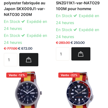
polyester fabriquée au
SNZG11K1-var-NATO29
Japon SKX009J1-var-
100M pour homme
NATO30 200M
En Stock
Expédié en
En Stock
Expédié en
24 heures
24 heures
En Stock
Expédié en
En Stock
Expédié en
24 heures
24 heures
€ 283.00
€ 250.00
€ 777.00
€ 672.00
Vente -12%
Vente -22%