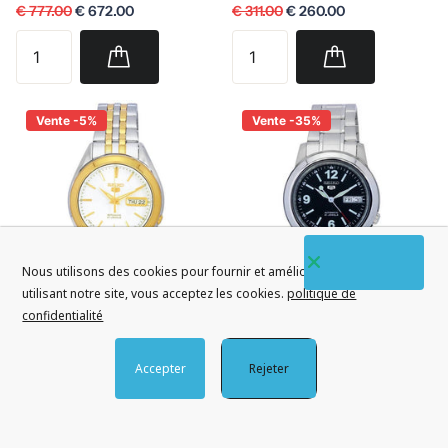
€ 777.00
€ 672.00
€ 311.00
€ 260.00
Vente -5%
Vente -35%
Nous utilisons des cookies pour fournir et améliorer nos services. En
utilisant notre site, vous acceptez les cookies.
politique de
confidentialité
Seiko
Seiko
Seiko 5 Two Tone Acier
Montre Homme Seiko 5
Accepter
Rejeter
Inoxydable Blanc Arabe
Acier Inoxydable Cadran
Cadran Automatique
Noir Automatique
SNKL24 SNKL24J1
SNKE63 SNKE63J1
SNKL24J Montre Homme
SNKE63J