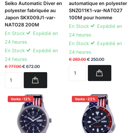
Seiko Automatic Diver en
automatique en polyester
polyester fabriquée au
SNZG11K1-var-NATO27
Japon SKX009J1-var-
100M pour homme
NATO28 200M
En Stock
Expédié en
En Stock
Expédié en
24 heures
24 heures
En Stock
Expédié en
En Stock
Expédié en
24 heures
24 heures
€ 283.00
€ 250.00
€ 777.00
€ 672.00
Vente -12%
Vente -22%