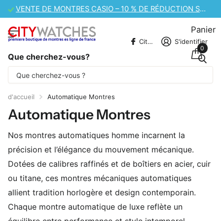
VENTE DE MONTRES CASIO – 10 % DE RÉDUCTION SUPPLÉMENTAIRE
Panier
CitywatchesFR
S'identifier
0
Que cherchez-vous?
Une partie du contenu est traduite
automatiquement.
d'accueil
Automatique Montres
Automatique Montres
Nos montres automatiques homme incarnent la
précision et l’élégance du mouvement mécanique.
Dotées de calibres raffinés et de boîtiers en acier, cuir
ou titane, ces montres mécaniques automatiques
allient tradition horlogère et design contemporain.
Chaque montre automatique de luxe reflète un
équilibre entre performance et style intemporel.