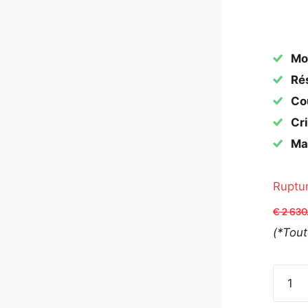
Mo
Rés
Cou
Cri
Mat
Ruptu
€ 2 630
(*Tou