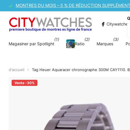
VENTE DE MONTRES CASIO – 10 % DE RÉDUCTION SU
Q
Citywatche
(1)
(2)
(3)
Magasiner par Spotlight
Ratio
Marques
P
d'accueil
Tag Heuer Aquaracer chronographe 300M CAY1110.
Vente -30%