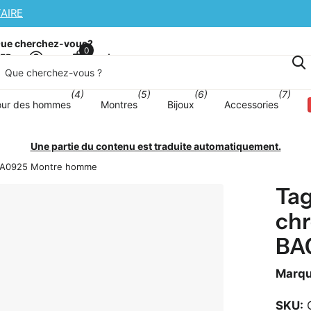
PPLÉMENTAIRE
ue cherchez-vous?
0
Panier
sFR
(4)
(5)
(6)
(7)
our des hommes
Montres
Bijoux
Accessories
Une partie du contenu est traduite automatiquement.
 BA0925 Montre homme
Tag
ch
BA
Marq
SKU:
C