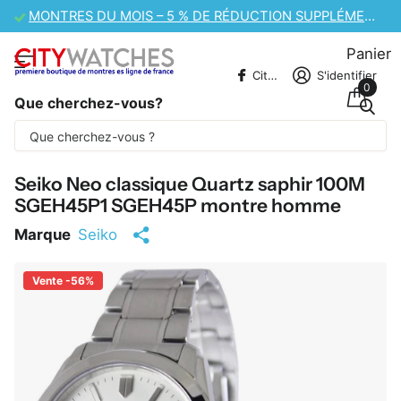
VENTE DE MONTRES CASIO – 10 % DE RÉDUCTION SUPPLÉMENTAIRE
Panier
CitywatchesFR
S'identifier
0
Que cherchez-vous?
Une partie du contenu est traduite
automatiquement.
Seiko Neo classique Quartz saphir 100M
SGEH45P1 SGEH45P montre homme
Marque
Seiko
Vente -56%