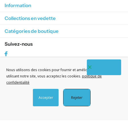
Information
Collections en vedette
Catégories de boutique
Suivez-nous
Facebook
Nous utilisons des cookies pour fournir et améliorer nos services. En
S'abonner à nos courriels
utilisant notre site, vous acceptez les cookies.
politique de
confidentialité
Accepter
Rejeter
©
2026
CityWatches.fr