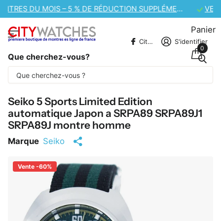
VENTE DE MONTRES CASIO – 10 % DE RÉDUCTION SUPPLÉMENTAIRE
Panier
CitywatchesFR
S'identifier
0
Que cherchez-vous?
Une partie du contenu est traduite
automatiquement.
Seiko 5 Sports Limited Edition
automatique Japon a SRPA89 SRPA89J1
SRPA89J montre homme
Marque
Seiko
Vente -60%