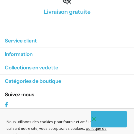
Livraison gratuite
1
/
4
Service client
Information
Collections en vedette
Catégories de boutique
Suivez-nous
Facebook
Nous utilisons des cookies pour fournir et améliorer nos services. En
S'abonner à nos courriels
utilisant notre site, vous acceptez les cookies.
politique de