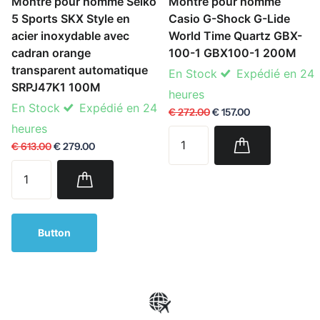
Montre pour homme Seiko
Montre pour homme
5 Sports SKX Style en
Casio G-Shock G-Lide
acier inoxydable avec
World Time Quartz GBX-
cadran orange
100-1 GBX100-1 200M
transparent automatique
En Stock
Expédié en 24
SRPJ47K1 100M
heures
En Stock
Expédié en 24
€ 272.00
€ 157.00
heures
€ 613.00
€ 279.00
Button