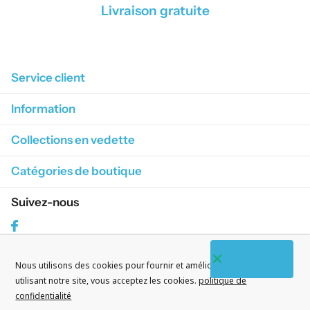
Livraison gratuite
1
/
4
Service client
Information
Collections en vedette
Catégories de boutique
Suivez-nous
Facebook
Nous utilisons des cookies pour fournir et améliorer nos services. En
S'abonner à nos courriels
utilisant notre site, vous acceptez les cookies.
politique de
confidentialité