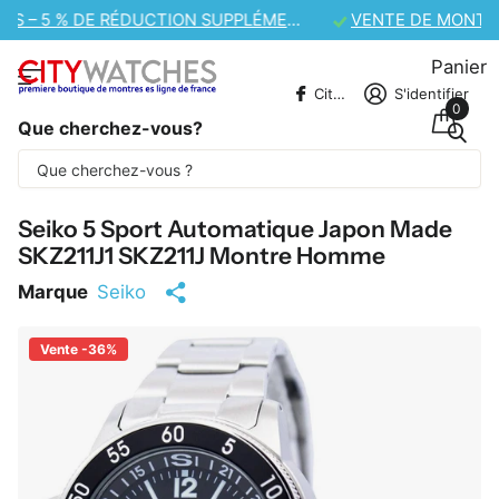
VENTE DE MONTRES CASIO – 10 % DE RÉDUCTION SUPPLÉMENTAIRE
Panier
CitywatchesFR
S'identifier
0
Que cherchez-vous?
Une partie du contenu est traduite
automatiquement.
Seiko 5 Sport Automatique Japon Made
SKZ211J1 SKZ211J Montre Homme
Marque
Seiko
Vente -36%