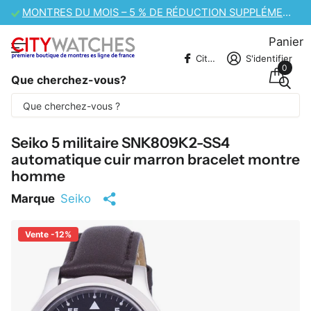
VENTE DE MONTRES CASIO – 10 % DE RÉDUCTION SUPPLÉMENTAIRE
Panier
CitywatchesFR
S'identifier
0
Que cherchez-vous?
Une partie du contenu est traduite
automatiquement.
Seiko 5 militaire SNK809K2-SS4
automatique cuir marron bracelet montre
homme
Marque
Seiko
Vente -12%