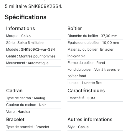
5 militaire SNK809K2SS4.
Spécifications
Informations
Boîtier
Seiko
37,00 mm
Marque :
Diamètre du boîtier :
Seiko 5 militaire
10,00 mm
Série :
Épaisseur du boîtier :
SNK809K2-var-SS4
En acier
Modèle :
Matériau du boîtier :
inoxydable
Montres pour hommes
Genre :
Rond
Automatique
Forme du boîtier :
Mouvement :
Voir à travers le
Fond du boîtier :
boîtier fond
Lunette fixe
Lunette :
Cadran
Caractéristiques
Analog
30M
Type de cadran :
Étanchéité :
Noir
Couleur du cadran :
Hardlex
Verre :
Bracelet
Autres informations
Bracelet
Casual
Type de bracelet :
Style :