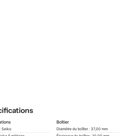
ifications
ations
Boîtier
Seiko
37,00 mm
:
Diamètre du boîtier :
eiko 5 militaire
10,00 mm
Épaisseur du boîtier :