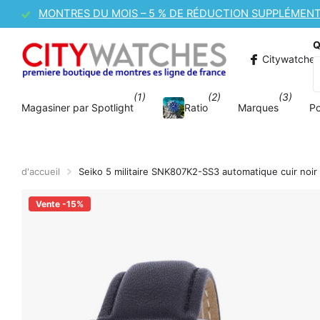
VENTE DE MONTRES CASIO – 10 % DE RÉDUCTION SU
Q
Citywatche
(1)
(2)
(3)
Magasiner par Spotlight
Ratio
Marques
P
d'accueil
Seiko 5 militaire SNK807K2-SS3 automatique cuir noi
Vente -15%