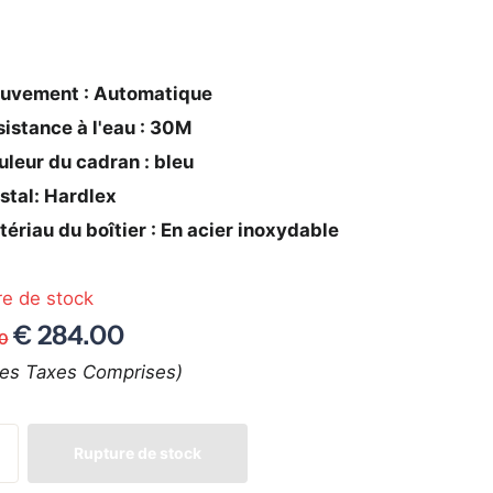
uvement : Automatique
istance à l'eau : 30M
leur du cadran : bleu
stal: Hardlex
ériau du boîtier : En acier inoxydable
re de stock
€ 284.00
00
tes Taxes Comprises)
Rupture de stock