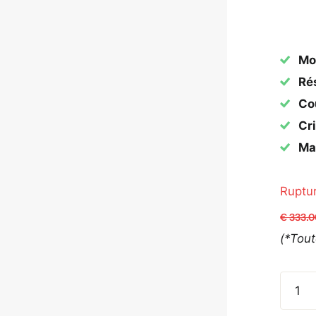
Mo
Rés
Cou
Cri
Mat
Ruptu
€ 333.
(*Tou