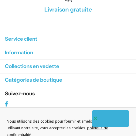
Livraison gratuite
1
/
4
Service client
Information
Collections en vedette
Catégories de boutique
Suivez-nous
Facebook
Nous utilisons des cookies pour fournir et améliorer nos services. En
S'abonner à nos courriels
utilisant notre site, vous acceptez les cookies.
politique de
confidentialité