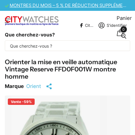
PPLÉMENTAIRE
VENTE DE MONTRES CASIO – 10 % DE RÉDUCTION SUP
Panier
CitywatchesFR
S'identifier
0
Que cherchez-vous?
Une partie du contenu est traduite
automatiquement.
Orienter la mise en veille automatique
Vintage Reserve FFD0F001W montre
homme
Marque
Orient
Vente -59%