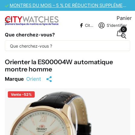
VENTE DE MONTRES CASIO – 10 % DE RÉDUCTION SUPPLÉMENTAIRE
Panier
CitywatchesFR
S'identifier
0
Que cherchez-vous?
Une partie du contenu est traduite
automatiquement.
Orienter la ES00004W automatique
montre homme
Marque
Orient
Vente -52%