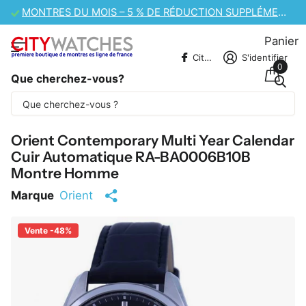
VENTE DE MONTRES CASIO – 10 % DE RÉDUCTION SUPPLÉMENTAIRE
Panier
CitywatchesFR
S'identifier
0
Que cherchez-vous?
Une partie du contenu est traduite
automatiquement.
Orient Contemporary Multi Year Calendar
Cuir Automatique RA-BA0006B10B
Montre Homme
Marque
Orient
Vente -48%