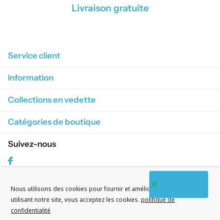
Livraison gratuite
1
/
4
Service client
Information
Collections en vedette
Catégories de boutique
Suivez-nous
Facebook
Nous utilisons des cookies pour fournir et améliorer nos services. En
S'abonner à nos courriels
utilisant notre site, vous acceptez les cookies.
politique de
confidentialité