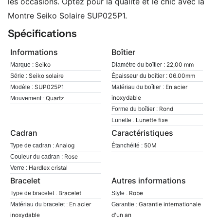
les occasions. Optez pour la qualité et le chic avec la
Montre Seiko Solaire SUP025P1.
Spécifications
Informations
Boîtier
Seiko
22,00 mm
Marque :
Diamètre du boîtier :
Seiko solaire
06.00mm
Série :
Épaisseur du boîtier :
SUP025P1
En acier
Modèle :
Matériau du boîtier :
inoxydable
Quartz
Mouvement :
Rond
Forme du boîtier :
Lunette fixe
Lunette :
Cadran
Caractéristiques
Analog
50M
Type de cadran :
Étanchéité :
Rose
Couleur du cadran :
Hardlex cristal
Verre :
Bracelet
Autres informations
Bracelet
Robe
Type de bracelet :
Style :
En acier
Garantie internationale
Matériau du bracelet :
Garantie :
inoxydable
d'un an