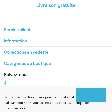
Livraison gratuite
1
/
4
Service client
Information
Collections en vedette
Catégories de boutique
Suivez-nous
Facebook
Nous utilisons des cookies pour fournir et améliorer nos services. En
S'abonner à nos courriels
utilisant notre site, vous acceptez les cookies.
politique de
confidentialité