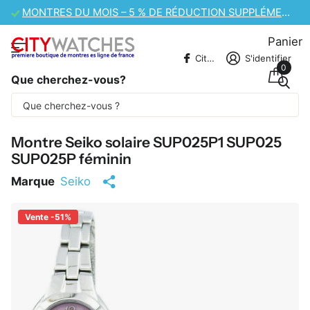
VENTE DE MONTRES CASIO – 10 % DE RÉDUCTION SUPPLÉMENTAIRE
Panier
CitywatchesFR
S'identifier
0
Que cherchez-vous?
Une partie du contenu est traduite
automatiquement.
Montre Seiko solaire SUP025P1 SUP025
SUP025P féminin
Marque
Seiko
Vente -51%