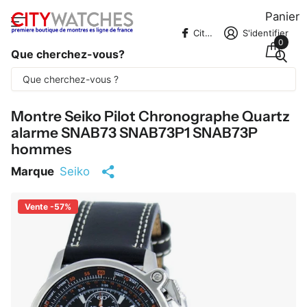
Panier
CitywatchesFR
S'identifier
0
Que cherchez-vous?
Une partie du contenu est traduite
automatiquement.
Montre Seiko Pilot Chronographe Quartz
alarme SNAB73 SNAB73P1 SNAB73P
hommes
Marque
Seiko
Vente -57%