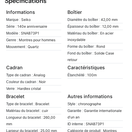
Spécifications
Informations
Boîtier
Seiko
42,00 mm
Marque :
Diamètre du boîtier :
140e anniversaire
12,00 mm
Série :
Épaisseur du boîtier :
SNAB73P1
En acier
Modèle :
Matériau du boîtier :
inoxydable
Montres pour hommes
Genre :
Rond
Quartz
Forme du boîtier :
Mouvement :
Solide Case
Fond du boîtier :
retour
Cadran
Caractéristiques
Analog
100m
Type de cadran :
Étanchéité :
Noir
Couleur du cadran :
Hardlex cristal
Verre :
Bracelet
Autres informations
Bracelet
chronographe
Type de bracelet :
Style :
cuir
Garantie internationale
Matériau du bracelet :
Garantie :
d'un an
260,00
Longueur du bracelet :
mm
SNAB73P1
ID interne :
25,00 mm
Montres
Largeur du bracelet :
Catégorie de produit :