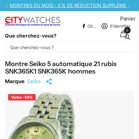
VENTE DE MONTRES CASIO – 10 % DE RÉDUCTION SUPPLÉMENTAIRE
Panier
CitywatchesFR
S'identifier
0
Que cherchez-vous?
Une partie du contenu est traduite
automatiquement.
Montre Seiko 5 automatique 21 rubis
SNK365K1 SNK365K hommes
Marque
Seiko
Vente -59%