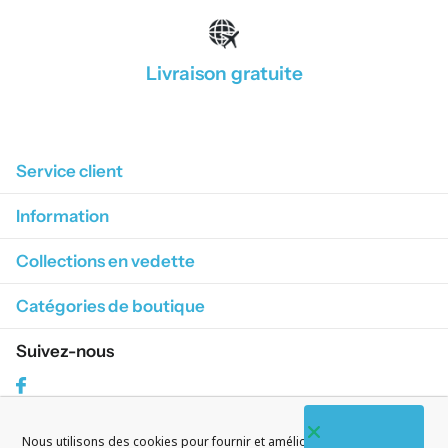
Livraison gratuite
1
/
4
Service client
Information
Collections en vedette
Catégories de boutique
Suivez-nous
Facebook
Nous utilisons des cookies pour fournir et améliorer nos services. En
S'abonner à nos courriels