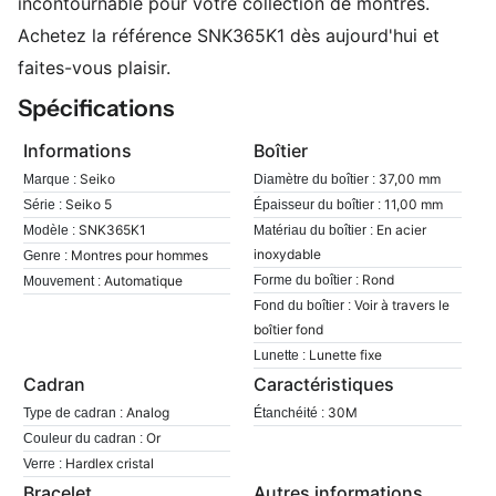
incontournable pour votre collection de montres.
Achetez la référence SNK365K1 dès aujourd'hui et
faites-vous plaisir.
Spécifications
Informations
Boîtier
Seiko
37,00 mm
Marque :
Diamètre du boîtier :
Seiko 5
11,00 mm
Série :
Épaisseur du boîtier :
SNK365K1
En acier
Modèle :
Matériau du boîtier :
inoxydable
Montres pour hommes
Genre :
Rond
Automatique
Forme du boîtier :
Mouvement :
Voir à travers le
Fond du boîtier :
boîtier fond
Lunette fixe
Lunette :
Cadran
Caractéristiques
Analog
30M
Type de cadran :
Étanchéité :
Or
Couleur du cadran :
Hardlex cristal
Verre :
Bracelet
Autres informations