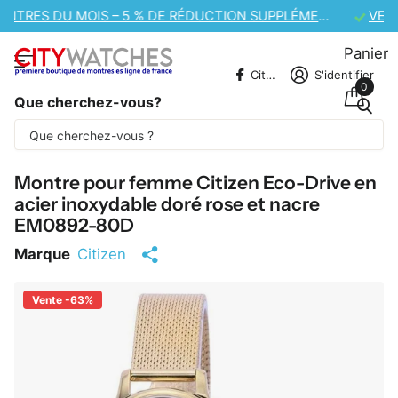
VENTE DE MONTRES CASIO – 10 % DE RÉDUCTION SUPPLÉMENTAIRE
Panier
CitywatchesFR
S'identifier
0
Que cherchez-vous?
Une partie du contenu est traduite
automatiquement.
Montre pour femme Citizen Eco-Drive en
acier inoxydable doré rose et nacre
EM0892-80D
Marque
Citizen
Vente -63%