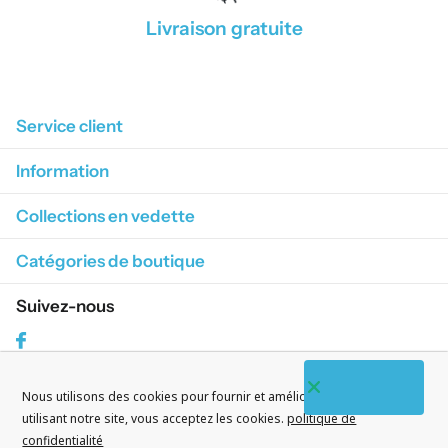
Livraison gratuite
1
/
4
Service client
Information
Collections en vedette
Catégories de boutique
Suivez-nous
Facebook
Nous utilisons des cookies pour fournir et améliorer nos services. En
S'abonner à nos courriels
utilisant notre site, vous acceptez les cookies.
politique de
confidentialité