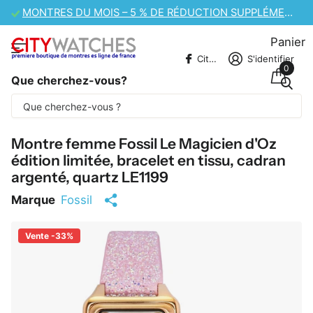
VENTE DE MONTRES CASIO – 10 % DE RÉDUCTION SUPPLÉMENTAIRE
Panier
CitywatchesFR
S'identifier
0
Que cherchez-vous?
Une partie du contenu est traduite
automatiquement.
Montre femme Fossil Le Magicien d'Oz
édition limitée, bracelet en tissu, cadran
argenté, quartz LE1199
Marque
Fossil
Vente -33%