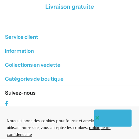
Livraison gratuite
1
/
4
Service client
Information
Collections en vedette
Catégories de boutique
Suivez-nous
Facebook
Nous utilisons des cookies pour fournir et améliorer nos services. En
S'abonner à nos courriels
utilisant notre site, vous acceptez les cookies.
politique de
confidentialité