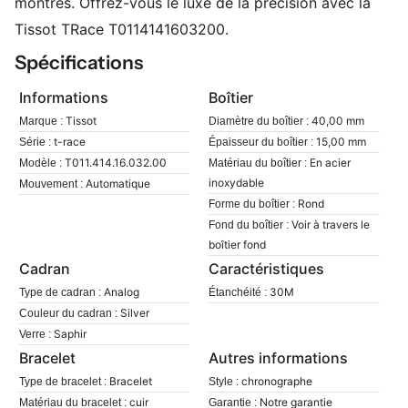
montres. Offrez-vous le luxe de la précision avec la
Tissot TRace T0114141603200.
Spécifications
Informations
Boîtier
Tissot
40,00 mm
Marque :
Diamètre du boîtier :
t-race
15,00 mm
Série :
Épaisseur du boîtier :
T011.414.16.032.00
En acier
Modèle :
Matériau du boîtier :
inoxydable
Automatique
Mouvement :
Rond
Forme du boîtier :
Voir à travers le
Fond du boîtier :
boîtier fond
Cadran
Caractéristiques
Analog
30M
Type de cadran :
Étanchéité :
Silver
Couleur du cadran :
Saphir
Verre :
Bracelet
Autres informations
Bracelet
chronographe
Type de bracelet :
Style :
cuir
Notre garantie
Matériau du bracelet :
Garantie :