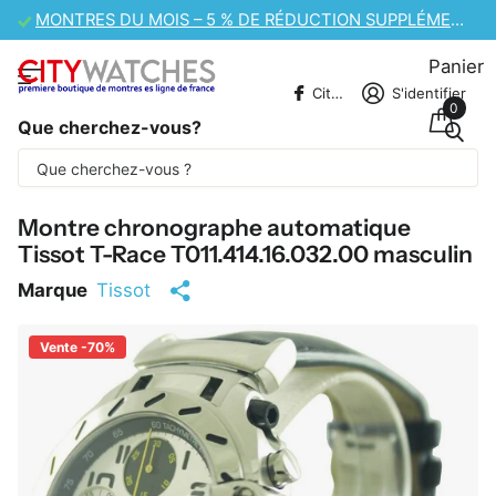
VENTE DE MONTRES CASIO – 10 % DE RÉDUCTION SUPPLÉMENTAIRE
Panier
CitywatchesFR
S'identifier
0
Que cherchez-vous?
Une partie du contenu est traduite
automatiquement.
Montre chronographe automatique
Tissot T-Race T011.414.16.032.00 masculin
Marque
Tissot
Vente -70%