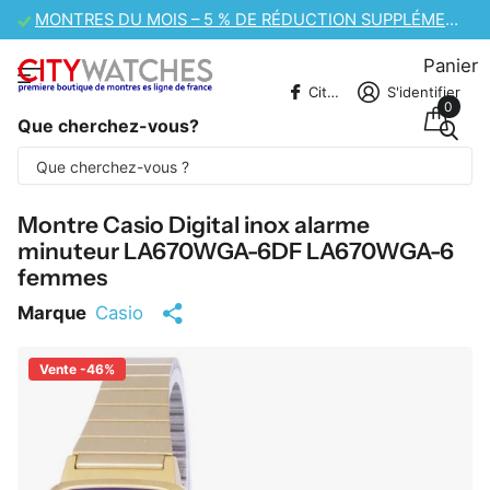
VENTE DE MONTRES CASIO – 10 % DE RÉDUCTION SUPPLÉMENTAIRE
Panier
CitywatchesFR
S'identifier
0
Que cherchez-vous?
Une partie du contenu est traduite
automatiquement.
Montre Casio Digital inox alarme
minuteur LA670WGA-6DF LA670WGA-6
femmes
Marque
Casio
Vente -46%