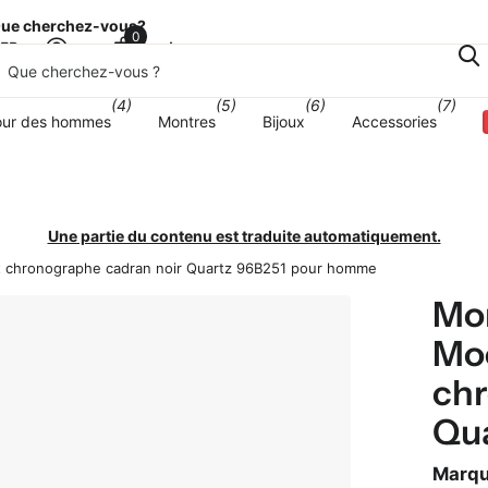
ue cherchez-vous?
0
Panier
sFR
(4)
(5)
(6)
(7)
our des hommes
Montres
Bijoux
Accessories
Une partie du contenu est traduite automatiquement.
lot chronographe cadran noir Quartz 96B251 pour homme
Mon
Moo
chr
Qu
Marq