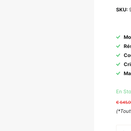
SKU:
Mo
Rés
Cou
Cri
Mat
En St
€ 645.
(*Tou