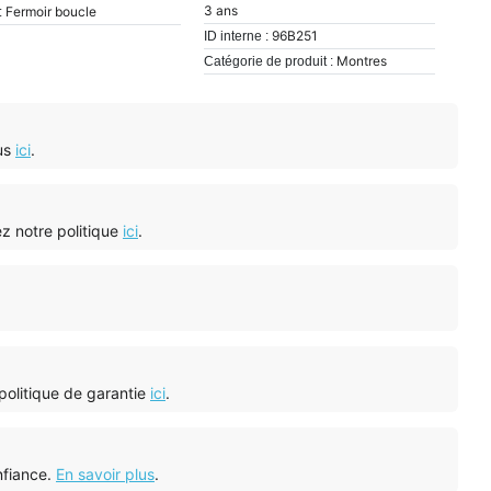
3 ans
Fermoir boucle
:
96B251
ID interne :
Montres
Catégorie de produit :
ous
ici
.
tez notre politique
ici
.
 politique de garantie
ici
.
nfiance.
En savoir plus
.