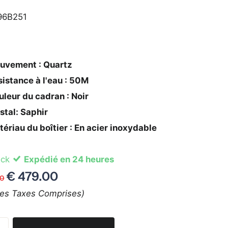
96B251
uvement : Quartz
istance à l'eau : 50M
leur du cadran : Noir
stal: Saphir
ériau du boîtier : En acier inoxydable
ock
Expédié en 24 heures
€ 479.00
00
tes Taxes Comprises)