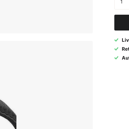
Liv
Ret
Au