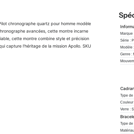
Spéc
 Pilot chronographe quartz pour homme modèle
Inform
 chronographe avancées, cette montre incarne
Marque 
fiable, cette montre combine style et précision
P
Série :
ui capture l'héritage de la mission Apollo. SKU
Modèle 
Genre :
Mouveme
Cadra
Type de 
Couleur 
S
Verre :
Bracel
Type de 
Matériau