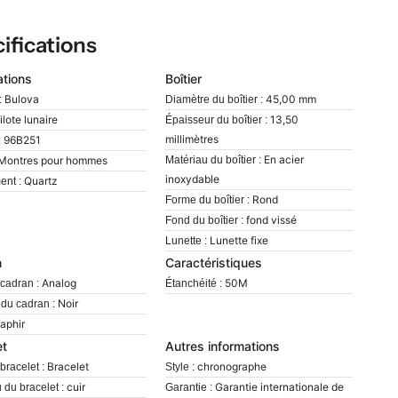
ifications
ations
Boîtier
Bulova
45,00 mm
:
Diamètre du boîtier :
ilote lunaire
13,50
Épaisseur du boîtier :
millimètres
96B251
:
En acier
Montres pour hommes
Matériau du boîtier :
inoxydable
Quartz
nt :
Rond
Forme du boîtier :
fond vissé
Fond du boîtier :
Lunette fixe
Lunette :
n
Caractéristiques
Analog
50M
cadran :
Étanchéité :
Noir
du cadran :
aphir
et
Autres informations
Bracelet
chronographe
bracelet :
Style :
cuir
Garantie internationale de
 du bracelet :
Garantie :