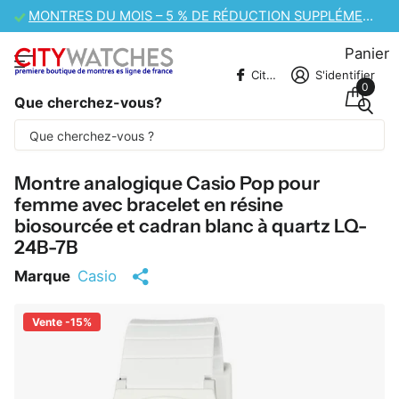
VENTE DE MONTRES CASIO – 10 % DE RÉDUCTION SUPPLÉMENTAIRE
Panier
CitywatchesFR
S'identifier
0
Que cherchez-vous?
Une partie du contenu est traduite
automatiquement.
Montre analogique Casio Pop pour
femme avec bracelet en résine
biosourcée et cadran blanc à quartz LQ-
24B-7B
Marque
Casio
Vente -15%