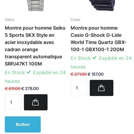
Seiko
Casio
Montre pour homme Seiko
Montre pour homme
5 Sports SKX Style en
Casio G-Shock G-Lide
acier inoxydable avec
World Time Quartz GBX-
cadran orange
100-1 GBX100-1 200M
transparent automatique
En Stock
Expédié en 24
SRPJ47K1 100M
heures
En Stock
Expédié en 24
€ 271.00
€ 157.00
heures
€ 611.00
€ 278.00
Button