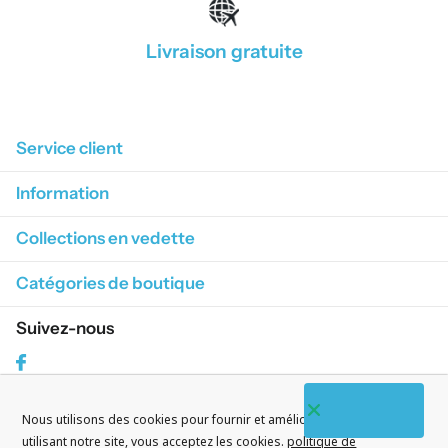
Livraison gratuite
1
/
4
Service client
Information
Collections en vedette
Catégories de boutique
Suivez-nous
Facebook
Nous utilisons des cookies pour fournir et améliorer nos services. En
S'abonner à nos courriels
utilisant notre site, vous acceptez les cookies.
politique de