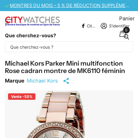
N SUPPLÉMENTAIRE
VENTE DE MONTRES CASIO – 10 % DE RÉDUCTIO
Panier
CitywatchesFR
S'identifier
0
Que cherchez-vous?
Une partie du contenu est traduite
automatiquement.
Michael Kors Parker Mini multifonction
Rose cadran montre de MK6110 féminin
Marque
Michael Kors
Vente -55%