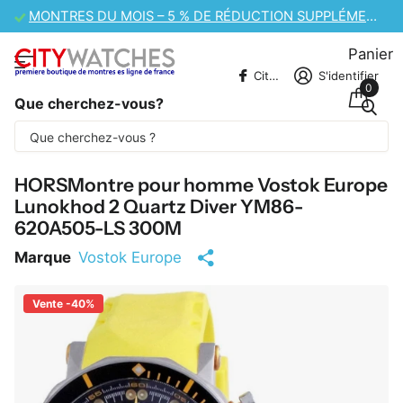
VENTE DE MONTRES CASIO – 10 % DE RÉDUCTION SUPPLÉMENTAIRE
Panier
CitywatchesFR
S'identifier
0
Que cherchez-vous?
Une partie du contenu est traduite
automatiquement.
HORSMontre pour homme Vostok Europe
Lunokhod 2 Quartz Diver YM86-
620A505-LS 300M
Marque
Vostok Europe
Vente -40%