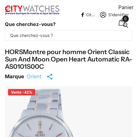
Panier
CitywatchesFR
S'identifier
0
Que cherchez-vous?
Une partie du contenu est traduite
automatiquement.
HORSMontre pour homme Orient Classic
Sun And Moon Open Heart Automatic RA-
AS0101S00C
Marque
Orient
Vente -42%