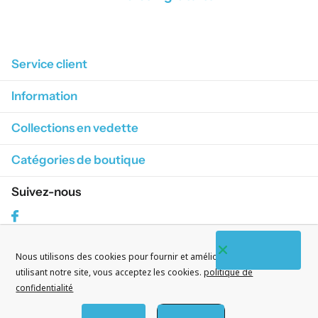
1
/
4
Service client
Information
Collections en vedette
Catégories de boutique
Suivez-nous
Facebook
Nous utilisons des cookies pour fournir et améliorer nos services. En
S'abonner à nos courriels
utilisant notre site, vous acceptez les cookies.
politique de
confidentialité