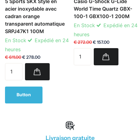
5 Sports SKX Style en
Casio G-Shock G-Lide
acier inoxydable avec
World Time Quartz GBX-
cadran orange
100-1 GBX100-1 200M
transparent automatique
En Stock
Expédié en 24
SRPJ47K1 100M
heures
En Stock
Expédié en 24
€ 272.00
€ 157.00
heures
€ 611.00
€ 278.00
Button
Livraison gratuite