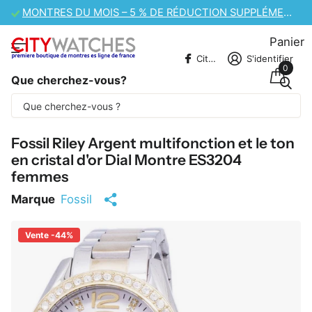
VENTE DE MONTRES CASIO – 10 % DE RÉDUCTION SUPPLÉMENTAIRE
Panier
CitywatchesFR
S'identifier
0
Que cherchez-vous?
Une partie du contenu est traduite
automatiquement.
Fossil Riley Argent multifonction et le ton
en cristal d'or Dial Montre ES3204
femmes
Marque
Fossil
Vente -44%