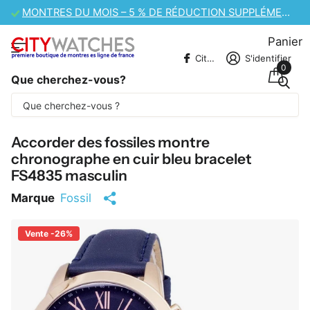
VENTE DE MONTRES CASIO – 10 % DE RÉDUCTION SUPPLÉMENTAIRE
Panier
CitywatchesFR
S'identifier
0
Que cherchez-vous?
Une partie du contenu est traduite
automatiquement.
Accorder des fossiles montre
chronographe en cuir bleu bracelet
FS4835 masculin
Marque
Fossil
Vente -26%