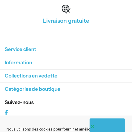
Livraison gratuite
1
/
4
Service client
Information
Collections en vedette
Catégories de boutique
Suivez-nous
Facebook
Nous utilisons des cookies pour fournir et améliorer nos services. En
S'abonner à nos courriels