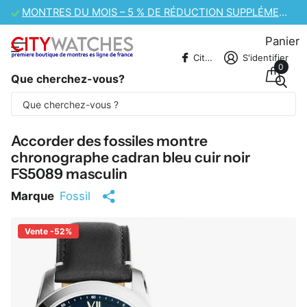
MENTAIRE
VENTE DE MONTRES CASIO – 10 % DE RÉDUCTION SUPPLÉM
Panier
CitywatchesFR
S'identifier
0
Que cherchez-vous?
Une partie du contenu est traduite
automatiquement.
Accorder des fossiles montre
chronographe cadran bleu cuir noir
FS5089 masculin
Marque
Fossil
Vente -52%