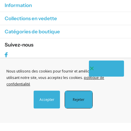
Information
Collections en vedette
Catégories de boutique
Suivez-nous
Facebook
Nous utilisons des cookies pour fournir et améliorer nos services. En
S'abonner à nos courriels
utilisant notre site, vous acceptez les cookies.
politique de
confidentialité
Accepter
Rejeter
©
2026
CityWatches.fr