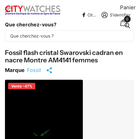
Panier
CitywatchesFR
S'identifier
0
Que cherchez-vous?
Une partie du contenu est traduite
automatiquement.
Fossil flash cristal Swarovski cadran en
nacre Montre AM4141 femmes
Marque
Fossil
Vente -47%