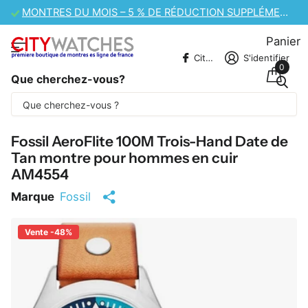
VENTE DE MONTRES CASIO – 10 % DE RÉDUCTION SUPPLÉMENTAIRE
Panier
CitywatchesFR
S'identifier
0
Que cherchez-vous?
Une partie du contenu est traduite
automatiquement.
Fossil AeroFlite 100M Trois-Hand Date de
Tan montre pour hommes en cuir
AM4554
Marque
Fossil
Vente -48%