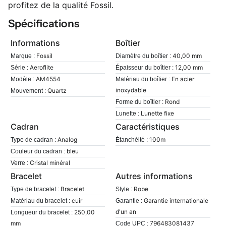
profitez de la qualité Fossil.
Spécifications
Informations
Boîtier
Fossil
40,00 mm
Marque :
Diamètre du boîtier :
Aeroflite
12,00 mm
Série :
Épaisseur du boîtier :
AM4554
En acier
Modèle :
Matériau du boîtier :
inoxydable
Quartz
Mouvement :
Rond
Forme du boîtier :
Lunette fixe
Lunette :
Cadran
Caractéristiques
Analog
100m
Type de cadran :
Étanchéité :
bleu
Couleur du cadran :
Cristal minéral
Verre :
Bracelet
Autres informations
Bracelet
Robe
Type de bracelet :
Style :
cuir
Garantie internationale
Matériau du bracelet :
Garantie :
d'un an
250,00
Longueur du bracelet :
mm
796483081437
Code UPC :