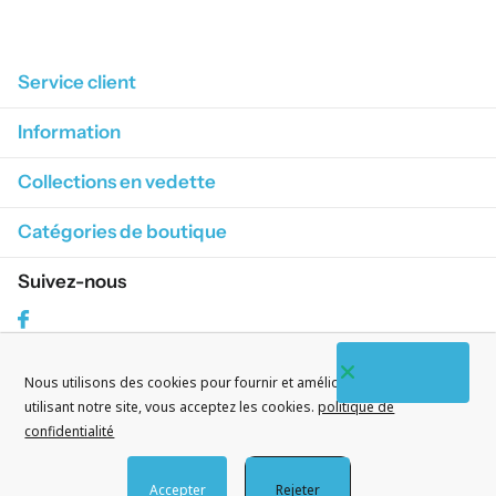
1
/
4
Service client
Information
Collections en vedette
Catégories de boutique
Suivez-nous
Facebook
Nous utilisons des cookies pour fournir et améliorer nos services. En
S'abonner à nos courriels
utilisant notre site, vous acceptez les cookies.
politique de
confidentialité
Accepter
Rejeter