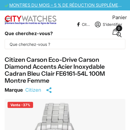
VENTE DE MONTRES CASIO – 10 % DE RÉDUCTION SUPPLÉMENTAIRE
Panier
CitywatchesFR
S'identifier
0
Que cherchez-vous?
Une partie du contenu est traduite
automatiquement.
Citizen Carson Eco-Drive Carson
Diamond Accents Acier Inoxydable
Cadran Bleu Clair FE6161-54L 100M
Montre Femme
Marque
Citizen
Vente -37%