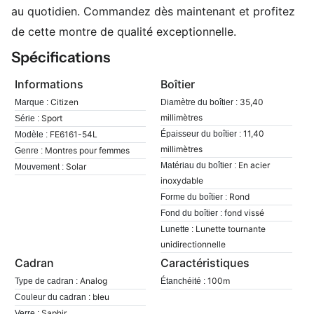
au quotidien. Commandez dès maintenant et profitez
de cette montre de qualité exceptionnelle.
Spécifications
Informations
Boîtier
Citizen
35,40
Marque :
Diamètre du boîtier :
millimètres
Sport
Série :
11,40
FE6161-54L
Épaisseur du boîtier :
Modèle :
millimètres
Montres pour femmes
Genre :
En acier
Matériau du boîtier :
Solar
Mouvement :
inoxydable
Rond
Forme du boîtier :
fond vissé
Fond du boîtier :
Lunette tournante
Lunette :
unidirectionnelle
Cadran
Caractéristiques
Analog
100m
Type de cadran :
Étanchéité :
bleu
Couleur du cadran :
Saphir
Verre :