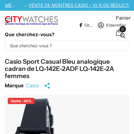
VENTE DE MONTRES CASIO – 10 % DE RÉDUCTION SUPPLÉMENTAIRE
Panier
CitywatchesFR
S'identifier
0
Que cherchez-vous?
Une partie du contenu est traduite
automatiquement.
Casio Sport Casual Bleu analogique
cadran de LQ-142E-2ADF LQ-142E-2A
femmes
Marque
Casio
Vente -45%