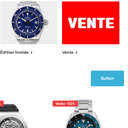
Édition limitée
Vente
Button
%
Vente -50%