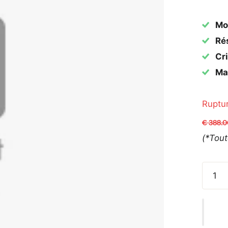
Mo
Rés
Cri
Mat
Ruptu
€ 388.
(*Tou