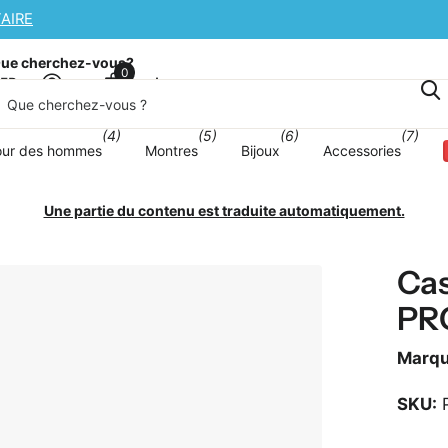
 SUPPLÉMENTAIRE
ue cherchez-vous?
0
Panier
sFR
(4)
(5)
(6)
(7)
our des hommes
Montres
Bijoux
Accessories
Une partie du contenu est traduite automatiquement.
Cas
PR
Marq
SKU:
P