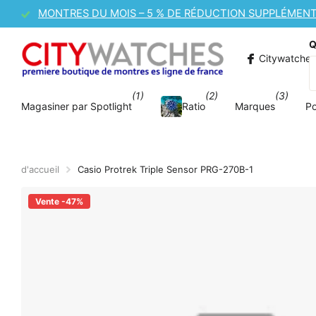
VENTE DE MONTRES CASIO – 10 % DE RÉDUCTION
Q
Citywatche
(1)
(2)
(3)
Magasiner par Spotlight
Ratio
Marques
P
d'accueil
Casio Protrek Triple Sensor PRG-270B-1
Vente -47%