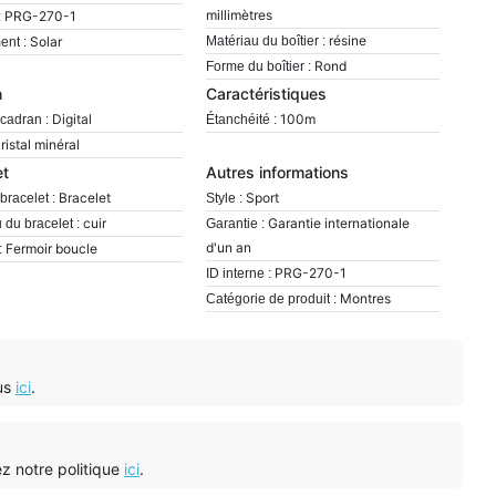
millimètres
PRG-270-1
:
résine
Solar
Matériau du boîtier :
nt :
Rond
Forme du boîtier :
n
Caractéristiques
Digital
100m
cadran :
Étanchéité :
ristal minéral
et
Autres informations
Bracelet
Sport
bracelet :
Style :
cuir
Garantie internationale
 du bracelet :
Garantie :
d'un an
Fermoir boucle
:
PRG-270-1
ID interne :
Montres
Catégorie de produit :
ous
ici
.
tez notre politique
ici
.