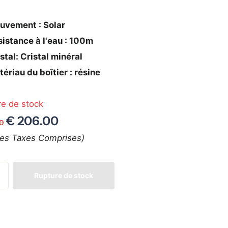
uvement : Solar
istance à l'eau : 100m
stal: Cristal minéral
ériau du boîtier : résine
re de stock
€ 206.00
00
tes Taxes Comprises)
Rupture de stock