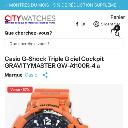
VENTE DE MONTRES CASIO – 10 % DE RÉDUCTION SUPPLÉMENTAIRE
Panier
CitywatchesFR
S'identifier
0
Que cherchez-vous?
Une partie du contenu est traduite
automatiquement.
Casio G-Shock Triple G ciel Cockpit
GRAVITYMASTER GW-A1100R-4 a
Marque
Casio
Vente -57%