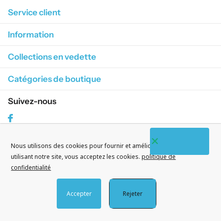
Service client
Information
Collections en vedette
Catégories de boutique
Suivez-nous
Facebook
Nous utilisons des cookies pour fournir et améliorer nos services. En
S'abonner à nos courriels
utilisant notre site, vous acceptez les cookies.
politique de
confidentialité
Accepter
Rejeter
©
2026
CityWatches.fr