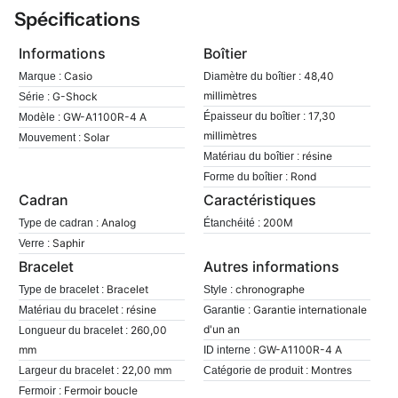
Spécifications
Informations
Boîtier
Casio
48,40
Marque :
Diamètre du boîtier :
millimètres
G-Shock
Série :
17,30
GW-A1100R-4 A
Épaisseur du boîtier :
Modèle :
millimètres
Solar
Mouvement :
résine
Matériau du boîtier :
Rond
Forme du boîtier :
Cadran
Caractéristiques
Analog
200M
Type de cadran :
Étanchéité :
Saphir
Verre :
Bracelet
Autres informations
Bracelet
chronographe
Type de bracelet :
Style :
résine
Garantie internationale
Matériau du bracelet :
Garantie :
d'un an
260,00
Longueur du bracelet :
mm
GW-A1100R-4 A
ID interne :
22,00 mm
Montres
Largeur du bracelet :
Catégorie de produit :
Fermoir boucle
Fermoir :