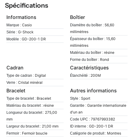
Spécifications
Informations
Boîtier
Casio
56,60
Marque :
Diamètre du boîtier :
millimètres
G-Shock
Série :
15,60
GD-200-1 DR
Épaisseur du boîtier :
Modèle :
millimètres
résine
Matériau du boîtier :
Rond
Forme du boîtier :
Cadran
Caractéristiques
Digital
200M
Type de cadran :
Étanchéité :
Cristal minéral
Verre :
Bracelet
Autres informations
Bracelet
Sport
Type de bracelet :
Style :
résine
Garantie internationale
Matériau du bracelet :
Garantie :
d'un an
275,00
Longueur du bracelet :
mm
79767993382
Code UPC :
21,00 mm
GD-200-1 DR
Largeur du bracelet :
ID interne :
Fermoir boucle
Montres
Fermoir :
Catégorie de produit :