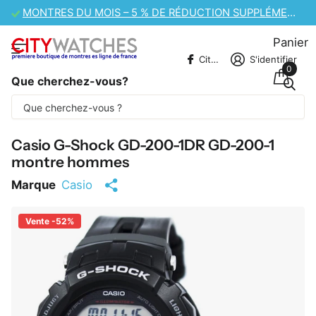
VENTE DE MONTRES CASIO – 10 % DE RÉDUCTION SUPPLÉMENTAIRE
Panier
CitywatchesFR
S'identifier
0
Que cherchez-vous?
Une partie du contenu est traduite
automatiquement.
Casio G-Shock GD-200-1DR GD-200-1
montre hommes
Marque
Casio
Vente -52%