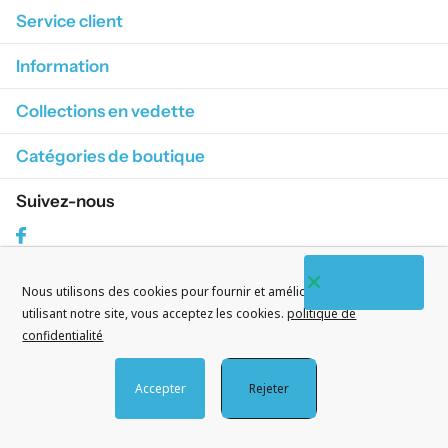
Service client
Information
Collections en vedette
Catégories de boutique
Suivez-nous
Facebook
Nous utilisons des cookies pour fournir et améliorer nos services. En
S'abonner à nos courriels
utilisant notre site, vous acceptez les cookies.
politique de
confidentialité
Accepter
Rejeter
©
2026
CityWatches.fr