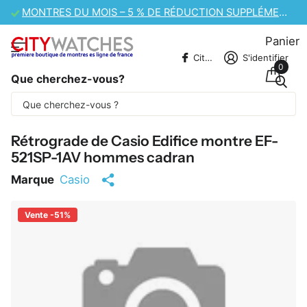
DU MOIS – 5 % DE RÉDUCTION SUPPLÉMENTAIRE
VENTE DE MON
Panier
CitywatchesFR
S'identifier
0
Que cherchez-vous?
Une partie du contenu est traduite
automatiquement.
Rétrograde de Casio Edifice montre EF-
521SP-1AV hommes cadran
Marque
Casio
Vente -51%