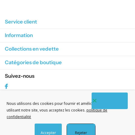
1
/
4
Service client
Information
Collections en vedette
Catégories de boutique
Suivez-nous
Facebook
Nous utilisons des cookies pour fournir et améliorer nos services. En
S'abonner à nos courriels
utilisant notre site, vous acceptez les cookies.
politique de
confidentialité
Accepter
Rejeter