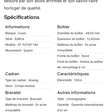
séduire par son allure affirmée et son savoir-faire
horloger de qualité.
Spécifications
Informations
Boîtier
Casio
48,00 mm
Marque :
Diamètre du boîtier :
Édifice
12,40mm
Série :
Épaisseur du boîtier :
EF-521SP-1AV
En acier
Modèle :
Matériau du boîtier :
inoxydable
Quartz
Mouvement :
Rond
Forme du boîtier :
Arrière du boîtier
Fond du boîtier :
de verrouillage à vis
Cadran
Caractéristiques
Analog
100m
Type de cadran :
Étanchéité :
Cristal minéral
Verre :
Bracelet
Autres informations
Bracelet
chronographe
Type de bracelet :
Style :
En acier
Garantie internationale
Matériau du bracelet :
Garantie :
inoxydable
d'un an