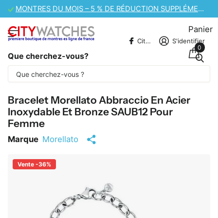
VENTE DE MONTRES CASIO – 10 % DE RÉDUCTION SUPPLÉMENTAIRE
Panier
CitywatchesFR
S'identifier
0
Que cherchez-vous?
Une partie du contenu est traduite
automatiquement.
Bracelet Morellato Abbraccio En Acier
Inoxydable Et Bronze SAUB12 Pour
Femme
Marque
Morellato
Vente -36%