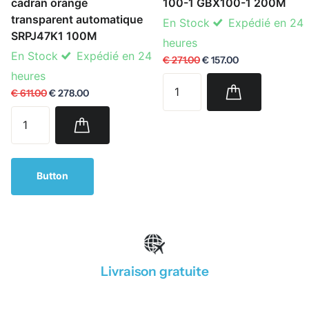
cadran orange
100-1 GBX100-1 200M
transparent automatique
En Stock
Expédié en 24
SRPJ47K1 100M
heures
En Stock
Expédié en 24
€ 271.00
€ 157.00
heures
€ 611.00
€ 278.00
Button
Livraison gratuite
1
/
4