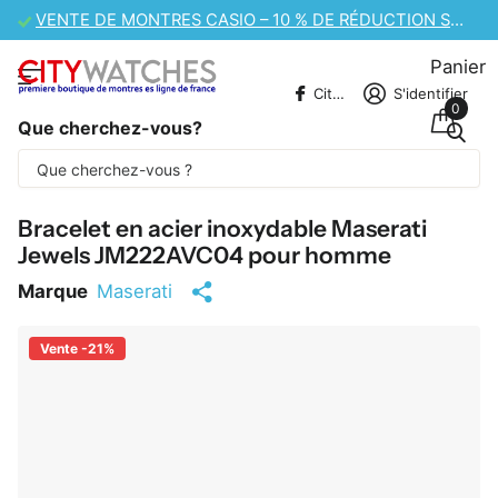
VENTE DE MONTRES CASIO – 10 % DE RÉDUCTION SUPPLÉMENTAIRE
Panier
CitywatchesFR
S'identifier
0
Que cherchez-vous?
Une partie du contenu est traduite
automatiquement.
Bracelet en acier inoxydable Maserati
Jewels JM222AVC04 pour homme
Marque
Maserati
Vente -21%