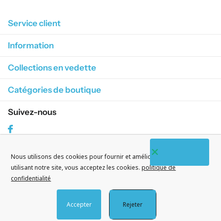
Service client
Information
Collections en vedette
Catégories de boutique
Suivez-nous
Facebook
Nous utilisons des cookies pour fournir et améliorer nos services. En
S'abonner à nos courriels
utilisant notre site, vous acceptez les cookies.
politique de
confidentialité
Accepter
Rejeter
©
2026
CityWatches.fr