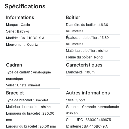
Spécifications
Informations
Boîtier
Casio
46,30
Marque :
Diamètre du boîtier :
millimètres
Baby-g
Série :
15,80
BA-110BC-9 A
Épaisseur du boîtier :
Modèle :
millimètres
Quartz
Mouvement :
résine
Matériau du boîtier :
Rond
Forme du boîtier :
Cadran
Caractéristiques
Analogique
100m
Type de cadran :
Étanchéité :
numérique
Cristal minéral
Verre :
Bracelet
Autres informations
Bracelet
Sport
Type de bracelet :
Style :
résine
Garantie internationale
Matériau du bracelet :
Garantie :
d'un an
230,00
Longueur du bracelet :
mm
639302469675
Code UPC :
20,00 mm
BA-110BC-9 A
Largeur du bracelet :
ID interne :