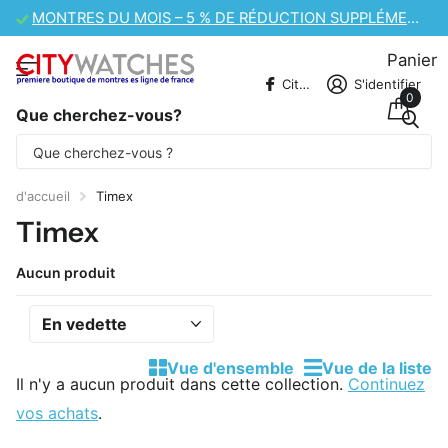
MONTRES DU MOIS – 5 % DE RÉDUCTION SUPPLÉMENTAIRE
Panier
CitywatchesFR
S'identifier
0
Que cherchez-vous?
Une partie du contenu est traduite
automatiquement.
d'accueil
Timex
Timex
Aucun produit
Vue d'ensemble
Vue de la liste
Il n'y a aucun produit dans cette collection.
Continuez
vos achats
.