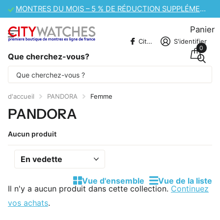
MONTRES DU MOIS – 5 % DE RÉDUCTION SUPPLÉMENTAIRE
Panier
CitywatchesFR
S'identifier
0
Que cherchez-vous?
Une partie du contenu est traduite
automatiquement.
d'accueil
PANDORA
Femme
PANDORA
Aucun produit
Vue d'ensemble
Vue de la liste
Il n'y a aucun produit dans cette collection.
Continuez
vos achats
.